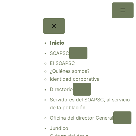
Saltar
al
contenido
Inicio
SOAPSC
El SOAPSC
¿Quiénes somos?
Identidad corporativa
Directorio
Servidores del SOAPSC, al servicio
de la población
Oficina del director General
Jurídico
Cultura del Agua